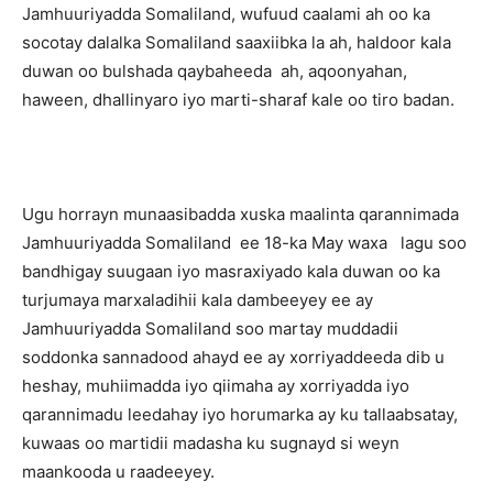
Jamhuuriyadda Somaliland, wufuud caalami ah oo ka
socotay dalalka Somaliland saaxiibka la ah, haldoor kala
duwan oo bulshada qaybaheeda ah, aqoonyahan,
haween, dhallinyaro iyo marti-sharaf kale oo tiro badan.
Ugu horrayn munaasibadda xuska maalinta qarannimada
Jamhuuriyadda Somaliland ee 18-ka May waxa lagu soo
bandhigay suugaan iyo masraxiyado kala duwan oo ka
turjumaya marxaladihii kala dambeeyey ee ay
Jamhuuriyadda Somaliland soo martay muddadii
soddonka sannadood ahayd ee ay xorriyaddeeda dib u
heshay, muhiimadda iyo qiimaha ay xorriyadda iyo
qarannimadu leedahay iyo horumarka ay ku tallaabsatay,
kuwaas oo martidii madasha ku sugnayd si weyn
maankooda u raadeeyey.