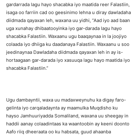
gardarrada lagu hayo shacabka iyo maatida reer Falastiin,
isaga oo farriin cad oo geesinimo lehna u diray dawladaha
diidmada qayaxan leh, waxana uu yidhi, “Aad iyo aad baan
uga xunahay dhibaatooyinka iyo gar-darada lagu hayo
shacabka Falastiin. Waxaanu ugu baaqaynaa in la joojiyo
colaada iyo dhiiga ku daadanaya Falastiin. Waxaanu u soo
jeedinaynaa Dawladaha diidmada qayaxan leh in ay is-
hortaagaan gar-darada iyo xasuuqa lagu hayo maatida iyo
shacabka Falastiin.”
Ugu dambayntii, waxa uu madaxweynuhu ka digay faro-
gelinta iyo carqaladaynta ay maamulka Muqdisho ku
hayso Jamhuuriyadda Somaliland, waxana uu sheegay in
haddii aanay colaadintaas ka waantoobin ay keeni doonto
Aafo riiq dheeraata oo ku habsata, guud ahaanba