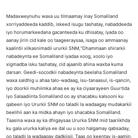
Madaxweynuhu waxa uu tilmaamay inay Somaliland
xorriyaddeeda kaddib, iskeed isugu tashatay, nabaddeeda
iyo horumarkeedana gacanteeda ku dhisatay, iyada oo
aanay jirin cid kale oo taageeraysaa, isaga oo ammaanay
kaalintii xilkasnimadii ururkii SNM,“Dhammaan shirarkii
nabadeynta ee Somaliland iyadaa xoog, xoolo iyo
xigmadba isku tashatay, cid ajaanib ahina waxba kuma
darsan. Geedi-socodkii nabadeynta beelaha Somaliland
waxa saldhig u ahaa talo-wadaag, isu-tanaasul, is-qancin,
iyo doorkii muhiimka ahaa ee ay ka ciyaarayeen Guurtida
iyo Salaadiinta Somaliland oo ay shacabku kalsooni ku
qabeen iyo Ururkii SNM oo taladii la wadaagay mudakarkii
beelihii aan ka midka ahayn iyo shacabka Somaliland.
Taasina waxa ay ka dhigaysaa Ururka SNM mid taariikhda
ku gala ururka kaliya ee dal uu u soo halgamay qabsaday,
oo taladii la wadaagay dadkiisii. Taas oo keentay is-aamin,