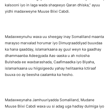
kalsooni iyo in laga wada shaqeeyo Qaran dhiska,” ayuu
yidhi madaxweyne Muuse Biixi Cabdi.
Madaxweynuhu waxa uu sheegay inay Somaliland maanta
marayso marxalad horumar iyo Dimuqraaddiyad buuxdaa
ka hana qaadday, islamarkaana ay guul weyn ka gaadhay
dhammaanba Adeegyada Aas-aaska u ah nolosha
Bulshada ee waxbarashada, Caafimaadka iyo Biyaha,
islamarkaana uu hiigsigeedu yahay helitaanka Ictiraaf
buuxa oo ay beesha caalamka ka hesho.
Madaxweynaha Jamhuuriyadda Somaliland, Mudane
Muuse Biixi Cabdi waxa uu si adag uga hadlay dulmiga iyo