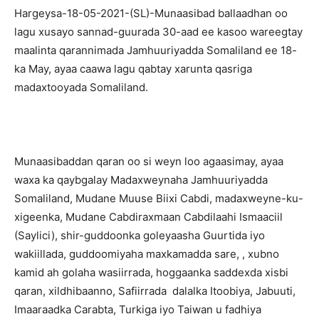
Hargeysa-18-05-2021-(SL)-Munaasibad ballaadhan oo
lagu xusayo sannad-guurada 30-aad ee kasoo wareegtay
maalinta qarannimada Jamhuuriyadda Somaliland ee 18-
ka May, ayaa caawa lagu qabtay xarunta qasriga
madaxtooyada Somaliland.
Munaasibaddan qaran oo si weyn loo agaasimay, ayaa
waxa ka qaybgalay Madaxweynaha Jamhuuriyadda
Somaliland, Mudane Muuse Biixi Cabdi, madaxweyne-ku-
xigeenka, Mudane Cabdiraxmaan Cabdilaahi Ismaaciil
(Saylici), shir-guddoonka goleyaasha Guurtida iyo
wakiillada, guddoomiyaha maxkamadda sare, , xubno
kamid ah golaha wasiirrada, hoggaanka saddexda xisbi
qaran, xildhibaanno, Safiirrada dalalka Itoobiya, Jabuuti,
Imaaraadka Carabta, Turkiga iyo Taiwan u fadhiya