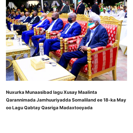
Nuxurka Munaasibad lagu Xusay Maalinta
Qarannimada Jamhuuriyadda Somaliland ee 18-ka May
oo Lagu Qabtay Qasriga Madaxtooyada