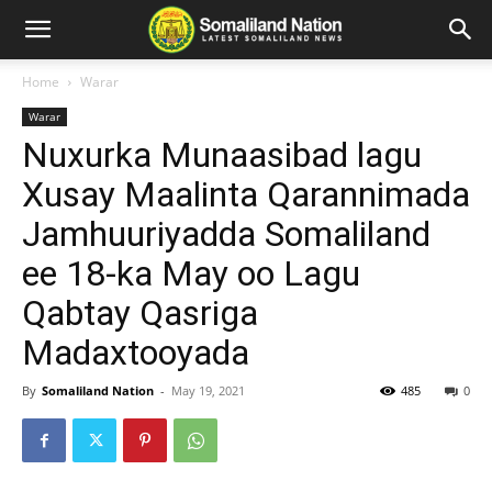
Home
Warar
Warar
Nuxurka Munaasibad lagu
Xusay Maalinta Qarannimada
Jamhuuriyadda Somaliland
ee 18-ka May oo Lagu
Qabtay Qasriga
Madaxtooyada
By
Somaliland Nation
-
May 19, 2021
485
0