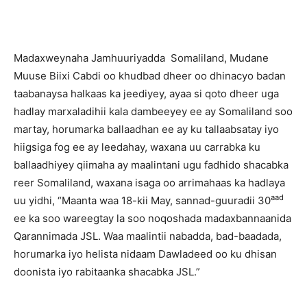
Madaxweynaha Jamhuuriyadda Somaliland, Mudane
Muuse Biixi Cabdi oo khudbad dheer oo dhinacyo badan
taabanaysa halkaas ka jeediyey, ayaa si qoto dheer uga
hadlay marxaladihii kala dambeeyey ee ay Somaliland soo
martay, horumarka ballaadhan ee ay ku tallaabsatay iyo
hiigsiga fog ee ay leedahay, waxana uu carrabka ku
ballaadhiyey qiimaha ay maalintani ugu fadhido shacabka
reer Somaliland, waxana isaga oo arrimahaas ka hadlaya
aad
uu yidhi, “Maanta waa 18-kii May, sannad-guuradii 30
ee ka soo wareegtay la soo noqoshada madaxbannaanida
Qarannimada JSL. Waa maalintii nabadda, bad-baadada,
horumarka iyo helista nidaam Dawladeed oo ku dhisan
doonista iyo rabitaanka shacabka JSL.”