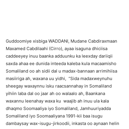
Guddoomiye xisbiga WADDANI, Mudane Cabdiraxmaan
Maxamed Cabdilaahi (Cirro), ayaa isaguna dhiciisa
caddeeyey inuu baanka adduunku ka leexday dariiqii
saxda ahaa ee dunida inteeda kaleba kula macaamisho
Somaliland oo ah sidii dal u madax-bannaan arrimihiisa
masiiriga ah, waxana uu yidhi, “Sida madaxweynuhu
sheegay waxaynnu isku raacsannahay in Somaliland
yihiin laba dal oo jaar ah oo walaalo ah, Baankana
waxannu leenahay waxa ku waajib ah inuu ula kala
dhaqmo Soomaaliya iyo Somaliland, Jamhuuriyadda
Somaliland iyo Soomaaliyana 1991-kii baa isugu
dambaysay wax-isugu-jirkoodii, inkasta oo aynaan helin