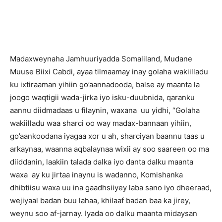
Madaxweynaha Jamhuuriyadda Somaliland, Mudane
Muuse Biixi Cabdi, ayaa tilmaamay inay golaha wakiilladu
ku ixtiraaman yihiin go’aannadooda, balse ay maanta la
joogo waqtigii wada-jirka iyo isku-duubnida, qaranku
aannu diidmadaas u filaynin, waxana uu yidhi, “Golaha
wakiilladu waa sharci oo way madax-bannaan yihiin,
go’aankoodana iyagaa xor u ah, sharciyan baannu taas u
arkaynaa, waanna aqbalaynaa wixii ay soo saareen oo ma
diiddanin, laakiin talada dalka iyo danta dalku maanta
waxa ay ku jirtaa inaynu is wadanno, Komishanka
dhibtiisu waxa uu ina gaadhsiiyey laba sano iyo dheeraad,
wejiyaal badan buu lahaa, khilaaf badan baa ka jirey,
weynu soo af-jarnay. Iyada oo dalku maanta midaysan