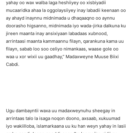
yahay oo wax walba laga heshiiyey oo xisbiyadii
mucaaridka ahaa la oggolaysiiyey inay labadii keenaan oo
ay ahayd inaynnu midnimada u dhaqaaqno oo aynnu
doorasho higsanno, midnimada iyo wada-jirka dalkuna ku
jireen maanta inay ansixiyaan labadaas xubnood,
arrintaasi maanta kammaannu filayn, qarankuna kama uu
filayn, sabab loo soo celiyo nimankaas, waase gole oo
waa u xor wixii uu gaadhay,” Madaxweyne Muuse Biixi
Cabdi.
Ugu dambayntii waxa uu madaxweynuhu sheegay in
arrintaas talo la isaga noqon doono, axsaab, xukuumad
iyo wakiilloba, islamarkaana uu ku han weyn yahay in lasii