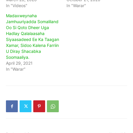
In "Videos"
In "Warar"
Madaxweynaha
Jamhuuriyadda Somaliland
Oo Si Qoto Dheer Uga
Hadlay Qalalaasaha
Siyaasadeed Ee Ka Taagan
Xamar, Sidoo Kalena Farriin
U Diray Shacabka
Soomaaliya.
April 29, 2021
In "Warar"