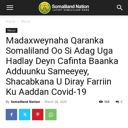
Home
Warar
Warar
Madaxweynaha Qaranka
Somaliland Oo Si Adag Uga
Hadlay Deyn Cafinta Baanka
Adduunku Sameeyey,
Shacabkana U Diray Farriin
Ku Aaddan Covid-19
By
Somaliland Nation
-
March 28, 2020
568
0