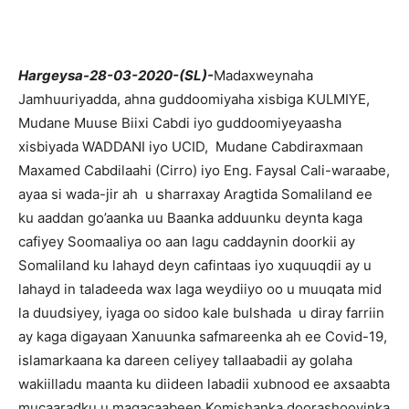
Hargeysa-28-03-2020-(SL)-
Madaxweynaha
Jamhuuriyadda, ahna guddoomiyaha xisbiga KULMIYE,
Mudane Muuse Biixi Cabdi iyo guddoomiyeyaasha
xisbiyada WADDANI iyo UCID, Mudane Cabdiraxmaan
Maxamed Cabdilaahi (Cirro) iyo Eng. Faysal Cali-waraabe,
ayaa si wada-jir ah u sharraxay Aragtida Somaliland ee
ku aaddan go’aanka uu Baanka adduunku deynta kaga
cafiyey Soomaaliya oo aan lagu caddaynin doorkii ay
Somaliland ku lahayd deyn cafintaas iyo xuquuqdii ay u
lahayd in taladeeda wax laga weydiiyo oo u muuqata mid
la duudsiyey, iyaga oo sidoo kale bulshada u diray farriin
ay kaga digayaan Xanuunka safmareenka ah ee Covid-19,
islamarkaana ka dareen celiyey tallaabadii ay golaha
wakiilladu maanta ku diideen labadii xubnood ee axsaabta
mucaaradku u magacaabeen Komishanka doorashooyinka