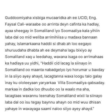
Guddoomiyaha xisbiga mucaaridka ah ee UCID, Eng.
Faysal Cali-waraabe oo arrinta deyn cafinta ka hadlay,
ayaa sheegay in Somaliland iyo Soomaaliya kala yihiin
laba dal oo mid weliba arrimihiisa u madaxa bannaan
yahay, islamarkaana haddii si dhab ah loo eegayo
shuruudaha dhabta ah ee deymaha lagu bixiyo ay
Somaliland xaq u leedahay, waxana isaga oo arrimahaas
ka hadlaya uu yidhi, “Haddii cid lacag la siinayo in
Somaliland oo maanta nabadgelyo iyo horumar u baxday
in la siiyo ayey ahayd, lacagtanna waxa loogu talo galay
inay ku ololeeyaan yaryarkaa Villa Soomaaliya qabsaday.
markaa in dadka loo dhuubo oo la waalo ma aha,
lacagtaas waxannu leenahay Somaliland wixii la siinayo
laba dal oo isu tegay baynnu ahayn oo mid wuu dhisan
yahaye in waxayaga saami naloo siiyo ayey ahayd.”