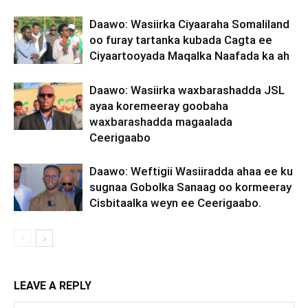
Daawo: Wasiirka Ciyaaraha Somaliland
oo furay tartanka kubada Cagta ee
Ciyaartooyada Maqalka Naafada ka ah
Daawo: Wasiirka waxbarashadda JSL
ayaa koremeeray goobaha
waxbarashadda magaalada
Ceerigaabo
Daawo: Weftigii Wasiiradda ahaa ee ku
sugnaa Gobolka Sanaag oo kormeeray
Cisbitaalka weyn ee Ceerigaabo.
LEAVE A REPLY