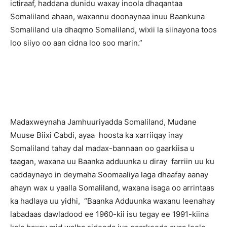
ictiraaf, haddana dunidu waxay inoola dhaqantaa
Somaliland ahaan, waxannu doonaynaa inuu Baankuna
Somaliland ula dhaqmo Somaliland, wixii la siinayona toos
loo siiyo oo aan cidna loo soo marin.”
Madaxweynaha Jamhuuriyadda Somaliland, Mudane
Muuse Biixi Cabdi, ayaa hoosta ka xarriiqay inay
Somaliland tahay dal madax-bannaan oo gaarkiisa u
taagan, waxana uu Baanka adduunka u diray farriin uu ku
caddaynayo in deymaha Soomaaliya laga dhaafay aanay
ahayn wax u yaalla Somaliland, waxana isaga oo arrintaas
ka hadlaya uu yidhi, “Baanka Adduunka waxanu leenahay
labadaas dawladood ee 1960-kii isu tegay ee 1991-kiina