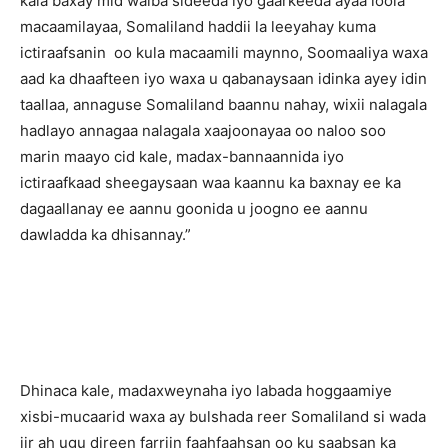
kala baxay mid walba sideeda iyo gaarkeeda ayaa loola
macaamilayaa, Somaliland haddii la leeyahay kuma
ictiraafsanin oo kula macaamili maynno, Soomaaliya waxa
aad ka dhaafteen iyo waxa u qabanaysaan idinka ayey idin
taallaa, annaguse Somaliland baannu nahay, wixii nalagala
hadlayo annagaa nalagala xaajoonayaa oo naloo soo
marin maayo cid kale, madax-bannaannida iyo
ictiraafkaad sheegaysaan waa kaannu ka baxnay ee ka
dagaallanay ee aannu goonida u joogno ee aannu
dawladda ka dhisannay.”
Dhinaca kale, madaxweynaha iyo labada hoggaamiye
xisbi-mucaarid waxa ay bulshada reer Somaliland si wada
jir ah ugu direen farriin faahfaahsan oo ku saabsan ka