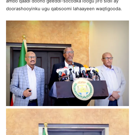
ambo qaadi doono geeddi-socodka loogu jiro sidii ay
doorashooyinku ugu qabsoomi lahaayeen waqtigooda.