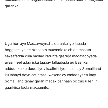
qaranka.
Ugu horrayn Madaxweynaha qaranka iyo labada
hoggaamiye ee axsaabta mucaaridka ah oo maanta
saxaafadda kula hadlay xarunta qasriga madaxtooyada,
ayaa meel adag iska taagay tallaabada uu Baanka
adduunku ku duudsiyey kaalintii iyo taladii ay Somaliland
ku lahayd deyn cafintaas, waxana ay caddeeyeen inay
Somaliland tahay qaran madax bannaan oo xaq u leh in
gaarkiisa loola macaamilo.