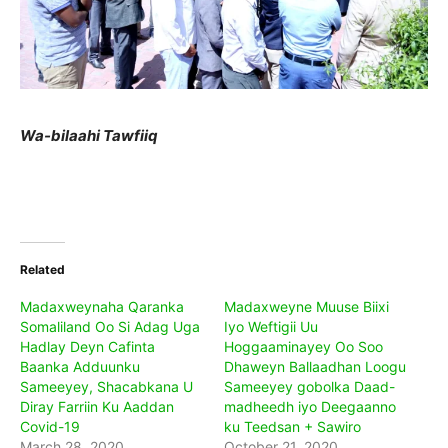
Wa-bilaahi Tawfiiq
Related
Madaxweynaha Qaranka
Madaxweyne Muuse Biixi
Somaliland Oo Si Adag Uga
Iyo Weftigii Uu
Hadlay Deyn Cafinta
Hoggaaminayey Oo Soo
Baanka Adduunku
Dhaweyn Ballaadhan Loogu
Sameeyey, Shacabkana U
Sameeyey gobolka Daad-
Diray Farriin Ku Aaddan
madheedh iyo Deegaanno
Covid-19
ku Teedsan + Sawiro
March 28, 2020
October 21, 2020