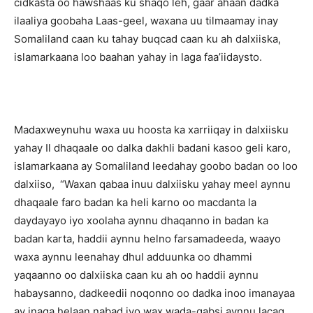
cidkasta oo hawshaas ku shaqo leh, gaar ahaan dadka
ilaaliya goobaha Laas-geel, waxana uu tilmaamay inay
Somaliland caan ku tahay buqcad caan ku ah dalxiiska,
islamarkaana loo baahan yahay in laga faa’iidaysto.
Madaxweynuhu waxa uu hoosta ka xarriiqay in dalxiisku
yahay Il dhaqaale oo dalka dakhli badani kasoo geli karo,
islamarkaana ay Somaliland leedahay goobo badan oo loo
dalxiiso, “Waxan qabaa inuu dalxiisku yahay meel aynnu
dhaqaale faro badan ka heli karno oo macdanta la
daydayayo iyo xoolaha aynnu dhaqanno in badan ka
badan karta, haddii aynnu helno farsamadeeda, waayo
waxa aynnu leenahay dhul adduunka oo dhammi
yaqaanno oo dalxiiska caan ku ah oo haddii aynnu
habaysanno, dadkeedii noqonno oo dadka inoo imanayaa
ay inaga helaan nabad iyo wax wada-qabsi aynnu lacag