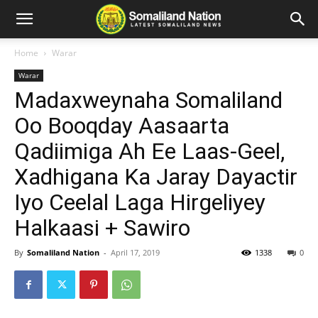
Home
Warar
Warar
Madaxweynaha Somaliland
Oo Booqday Aasaarta
Qadiimiga Ah Ee Laas-Geel,
Xadhigana Ka Jaray Dayactir
Iyo Ceelal Laga Hirgeliyey
Halkaasi + Sawiro
By
Somaliland Nation
-
April 17, 2019
1338
0