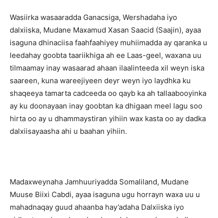
Wasiirka wasaaradda Ganacsiga, Wershadaha iyo
dalxiiska, Mudane Maxamud Xasan Saacid (Saajin), ayaa
isaguna dhinaciisa faahfaahiyey muhiimadda ay qaranka u
leedahay goobta taariikhiga ah ee Laas-geel, waxana uu
tilmaamay inay wasaarad ahaan ilaalinteeda xil weyn iska
saareen, kuna wareejiyeen deyr weyn iyo laydhka ku
shaqeeya tamarta cadceeda oo qayb ka ah tallaabooyinka
ay ku doonayaan inay goobtan ka dhigaan meel lagu soo
hirta oo ay u dhammaystiran yihiin wax kasta oo ay dadka
dalxiisayaasha ahi u baahan yihiin.
Madaxweynaha Jamhuuriyadda Somaliland, Mudane
Muuse Biixi Cabdi, ayaa isaguna ugu horrayn waxa uu u
mahadnaqay guud ahaanba hay’adaha Dalxiiska iyo