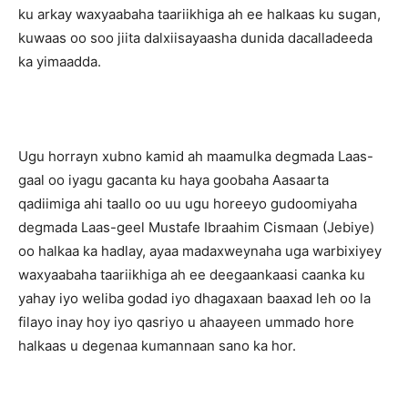
ku arkay waxyaabaha taariikhiga ah ee halkaas ku sugan,
kuwaas oo soo jiita dalxiisayaasha dunida dacalladeeda
ka yimaadda.
Ugu horrayn xubno kamid ah maamulka degmada Laas-
gaal oo iyagu gacanta ku haya goobaha Aasaarta
qadiimiga ahi taallo oo uu ugu horeeyo gudoomiyaha
degmada Laas-geel Mustafe Ibraahim Cismaan (Jebiye)
oo halkaa ka hadlay, ayaa madaxweynaha uga warbixiyey
waxyaabaha taariikhiga ah ee deegaankaasi caanka ku
yahay iyo weliba godad iyo dhagaxaan baaxad leh oo la
filayo inay hoy iyo qasriyo u ahaayeen ummado hore
halkaas u degenaa kumannaan sano ka hor.