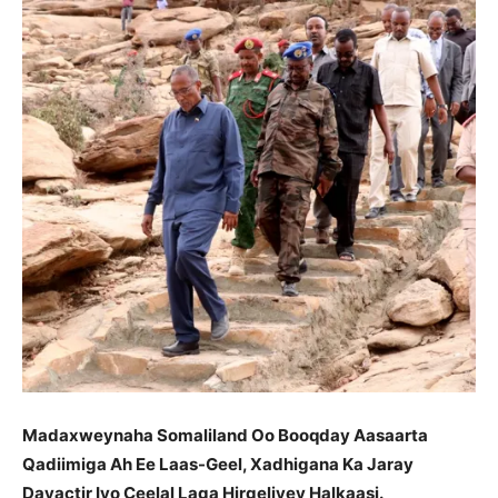
Madaxweynaha Somaliland Oo Booqday Aasaarta
Qadiimiga Ah Ee Laas-Geel, Xadhigana Ka Jaray
Dayactir Iyo Ceelal Laga Hirgeliyey Halkaasi.