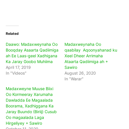
Related
Daawo: Madaxweynaha Oo
Madaxweynaha Oo
Booqday Asaarta Qadiimiga
qaabilay Aqoonyahanad ku
ah Ee Laas-geel Xadhigana
Xeel Dheer Arrimaha
Ka Jaray Goobo Muhiima
Ataarta Qadiimiga ah +
April 17, 2019
Sawiro
In "Videos"
August 26, 2020
In "Warar"
Madaxweyne Muuse Biixi
Oo Kormeeray Xarumaha
Dawladda Ee Magaalada
Boorama, Xadhiggana Ka
Jaray Buundo (Biriij) Cusub
Oo magaalada Laga
Hirgeliyey + Sawiro
October 11, 2020