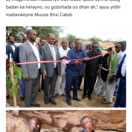
badan ka helayno, oo gobollada oo dhan ah,” ayuu yidhi
madaxweyne Muuse Biixi Cabdi.