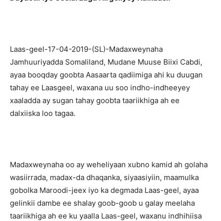
Laas-geel-17-04-2019-(SL)-Madaxweynaha
Jamhuuriyadda Somaliland, Mudane Muuse Biixi Cabdi,
ayaa booqday goobta Aasaarta qadiimiga ahi ku duugan
tahay ee Laasgeel, waxana uu soo indho-indheeyey
xaaladda ay sugan tahay goobta taariikhiga ah ee
dalxiiska loo tagaa.
Madaxweynaha oo ay weheliyaan xubno kamid ah golaha
wasiirrada, madax-da dhaqanka, siyaasiyiin, maamulka
gobolka Maroodi-jeex iyo ka degmada Laas-geel, ayaa
gelinkii dambe ee shalay goob-goob u galay meelaha
taariikhiga ah ee ku yaalla Laas-geel, waxanu indhihiisa