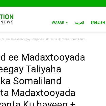
Somaliland
WARAR
العربية
ENGLISH
SL Oo Kala Wareegay Taliyaha Ciidamada Qaranka Somaliland...
Nation
d ee Madaxtooyada
eegay Taliyaha
ka Somaliland
ta Madaxtooyada
anta Ku hayeen +