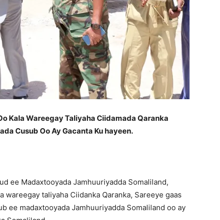
o Kala Wareegay Taliyaha Ciidamada Qaranka
ada Cusub Oo Ay Gacanta Ku hayeen.
ud ee Madaxtooyada Jamhuuriyadda Somaliland,
a wareegay taliyaha Ciidanka Qaranka, Sareeye gaas
sub ee madaxtooyada Jamhuuriyadda Somaliland oo ay