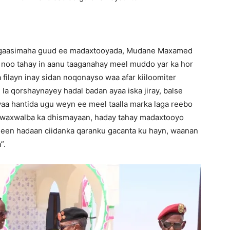
y agaasimaha guud ee madaxtooyada, Mudane Maxamed
y noo tahay in aanu taaganahay meel muddo yar ka hor
 filayn inay sidan noqonayso waa afar kiiloomiter
 la qorshaynayey hadal badan ayaa iska jiray, balse
aa hantida ugu weyn ee meel taalla marka laga reebo
oo waxwalba ka dhismayaan, haday tahay madaxtooyo
heen hadaan ciidanka qaranku gacanta ku hayn, waanan
”.