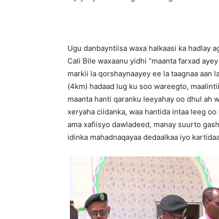
Ugu danbayntiisa waxa halkaasi ka hadla
Cali Bile waxaanu yidhi “maanta farxad aye
markii la qorshaynaayey ee la taagnaa aan la
(4km) hadaad lug ku soo wareegto, maalintii
maanta hanti qaranku leeyahay oo dhul ah w
xeryaha ciidanka, waa hantida intaa leeg 
ama xafiisyo dawladeed, manay suurto gas
idinka mahadnaqayaa dedaalkaa iyo kartidaa