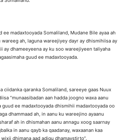
a Somaliland.
 ee madaxtooyada Somaliland, Mudane Bile ayaa ah
u wareeg ah, laguna wareejiyey dayr ay dhismihiisa ay
ii ay dhameeyeena ay ku soo wareejiyeen taliyaha
y agaasimaha guud ee madaxtooyada.
ha ciidanka qaranka Somaliland, sareeye gaas Nuux
adiisa “munaasibadan aan hadda joogno waxa aanu
ha guud ee madaxtooyada dhismihii madaxtooyada oo
aga dhammaad ah, in aanu ku wareejino ayaanu
sharaf ah in dhismahan aanu annagu xoog saarnay
balka in aanu qayb ka qaadanay, waxaanan kaa
 wixii dhimana aad adigu dhamaystirto”.