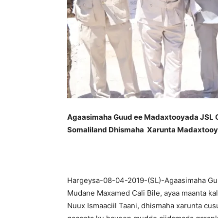
Agaasimaha Guud ee Madaxtooyada JSL O
Somaliland Dhismaha Xarunta Madaxtooy
Hargeysa-08-04-2019-(SL)-Agaasimaha Gu
Mudane Maxamed Cali Bile, ayaa maanta kal
Nuux Ismaaciil Taani, dhismaha xarunta cu