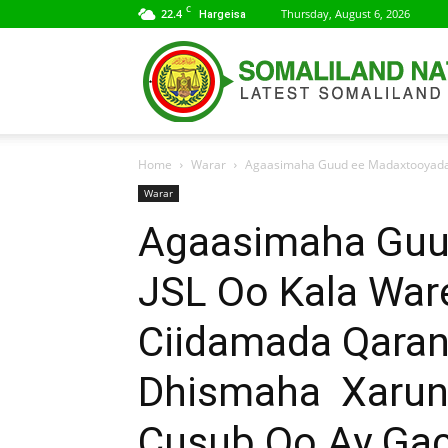
C
22.4
Thursday, August 6, 2026
Hargeisa
Home
Warar
Agaasimaha Guud ee Madaxtooyada J
Warar
Agaasimaha Guu
JSL Oo Kala War
Ciidamada Qaran
Dhismaha Xarun
Cusub Oo Ay Gac