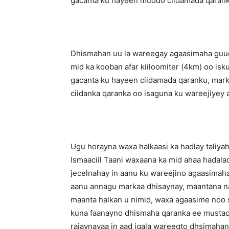
gacanta ku hayeen muddo ciidamada qarank
Dhismahan uu la wareegay agaasimaha guud
mid ka kooban afar kiiloomiter (4km) oo isk
gacanta ku hayeen ciidamada qaranku, mark
ciidanka qaranka oo isaguna ku wareejiye
Ugu horayna waxa halkaasi ka hadlay taliya
Ismaaciil Taani waxaana ka mid ahaa hadal
jecelnahay in aanu ku wareejino agaasima
aanu annagu markaa dhisaynay, maantana n
maanta halkan u nimid, waxa agaasime noo 
kuna faanayno dhismaha qaranka ee mustaq
rajaynayaa in aad igala wareegto dhsimahan