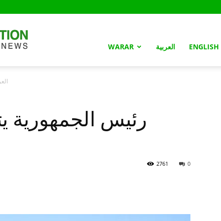
Somaliland
ENGLISH
العربية
WARAR
العر
Nation
رئيس الجمهورية ي
2761
0