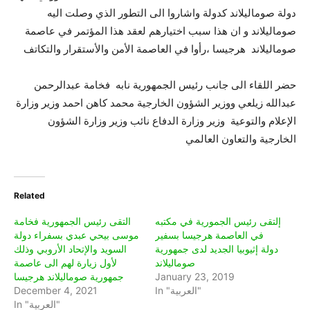
دولة صوماليلاند كدولة واشاروا الى التطور الذي وصلت اليه
صوماليلاند و ان هذا سبب اختيارهم لعقد هذا المؤتمر في عاصمة
صوماليلاند هرجيسا ،رأوا في العاصمة الأمن والأستقرار والتكاتف
حضر اللقاء الى جانب رئيس الجمهورية نابه فخامة عبدالرحمن
عبدالله زيلعي ووزير الشؤون الخارجية محمد كاهن احمد وزير وزارة
الإعلام والتوعية وزير وزارة الدفاع نائب وزير وزارة الشؤون
الخارجية والتعاون العالمي
Related
إلتقى رئيس الجمورية في مكتبه
التقى رئيس الجمهورية فخامة
في العاصمة هرجيسا بسفير
موسى بيحي عبدي بسفراء دولة
دولة إثيوبيا الجديد لدى جمهورية
السويد والإتحاد الأروبي وذلك
صوماليلاند
لأول زيارة لهم الى عاصمة
January 23, 2019
جمهورية صوماليلاند هرجيسا
In "العربية"
December 4, 2021
In "العربية"