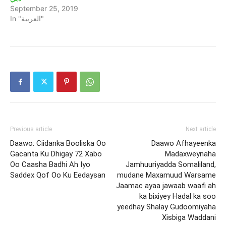
September 25, 2019
In "العربية"
Previous article
Next article
Daawo: Ciidanka Booliska Oo
Daawo Afhayeenka
Gacanta Ku Dhigay 72 Xabo
Madaxweynaha
Oo Caasha Badhi Ah Iyo
Jamhuuriyadda Somaliland,
Saddex Qof Oo Ku Eedaysan
mudane Maxamuud Warsame
Jaamac ayaa jawaab waafi ah
ka bixiyey Hadal ka soo
yeedhay Shalay Gudoomiyaha
Xisbiga Waddani